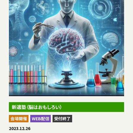
新適塾（脳はおもしろい）
会場開催
WEB配信
受付終了
2023.12.26