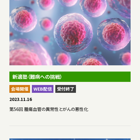
新適塾（難病への挑戦）
会場開催
WEB配信
受付終了
2023.11.16
第56回 腫瘍血管の異常性とがんの悪性化