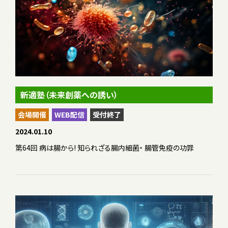
新適塾（未来創薬への誘い）
会場開催
WEB配信
受付終了
2024.01.10
第64回 病は腸から! 知られざる腸内細菌・ 腸管免疫の功罪