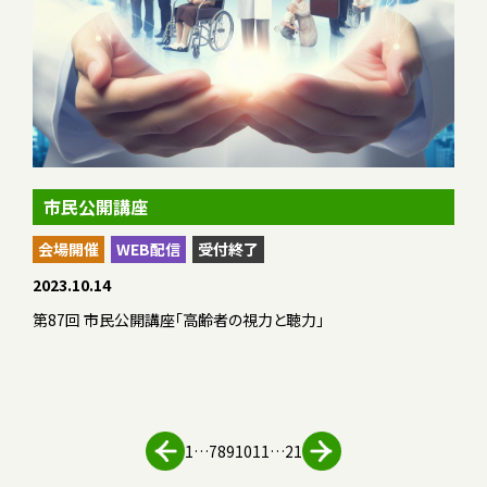
市民公開講座
会場開催
WEB配信
受付終了
2023.10.14
第87回 市民公開講座「高齢者の視力と聴力」
1
…
7
8
9
10
11
…
21