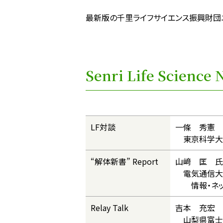
最新版の千里ライフサイエンス振興財団ニ
Senri Life Scienc
LF対談
一條 秀憲 
東京科学大学
“解体新書” Report
山﨑 匡 氏
電気通信大
情報・ネット
Relay Talk
吉本 充宏 
山梨県富士