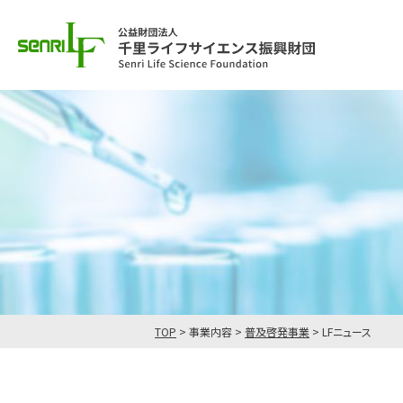
TOP
>
事業内容
>
普及啓発事業
>
LFニュース