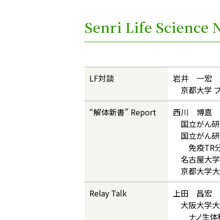
Senri Life Scienc
LF対談
岩井 一宏 
京都大学 プ
“解体新書” Report
西川 博嘉 
国立がん研究
国立がん研究
免疫TR分
名古屋大学大
京都大学大学
Relay Talk
上田 昌宏 
大阪大学大
ナノ生体科学