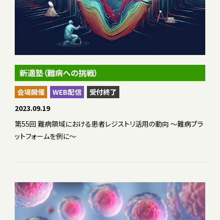
新適塾（難病への挑戦）
会場開催
WEB配信
受付終了
2023.09.19
第55回 難病領域における患者レジストリ活用の動向 ～難病プラ
ットフォームを例に～