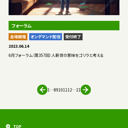
フォーラム
会場開催
オンデマンド配信
受付終了
2023.06.14
6月フォーラム（第357回）人新世の意味をゴリラと考える
1
…
8
9
10
11
12
…
21
TOP