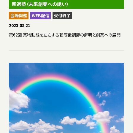
新適塾（未来創薬への誘い）
会場開催
WEB配信
受付終了
2023.08.21
第62回 薬物動態を左右する転写後調節の解明と創薬への展開