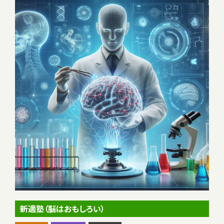
新適塾（脳はおもしろい）