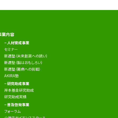
事業内容
− 人材育成事業
セミナー
新適塾（未来創薬への誘い）
新適塾（脳はおもしろい）
新適塾（難病への挑戦）
AKIRA塾
− 研究助成事業
岸本基金研究助成
研究助成実績
− 普及啓発事業
フォーラム
小学生サイエンススクール