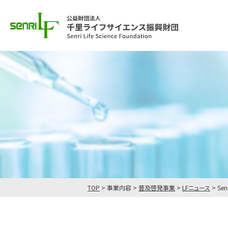
TOP
>
事業内容
>
普及啓発事業
>
LFニュース
>
Sen