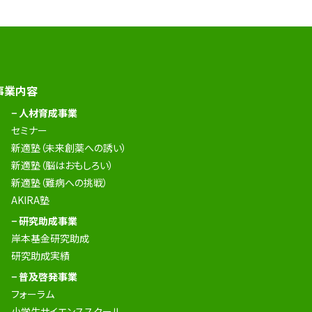
事業内容
− 人材育成事業
セミナー
新適塾（未来創薬への誘い）
新適塾（脳はおもしろい）
新適塾（難病への挑戦）
AKIRA塾
− 研究助成事業
岸本基金研究助成
研究助成実績
− 普及啓発事業
フォーラム
小学生サイエンススクール