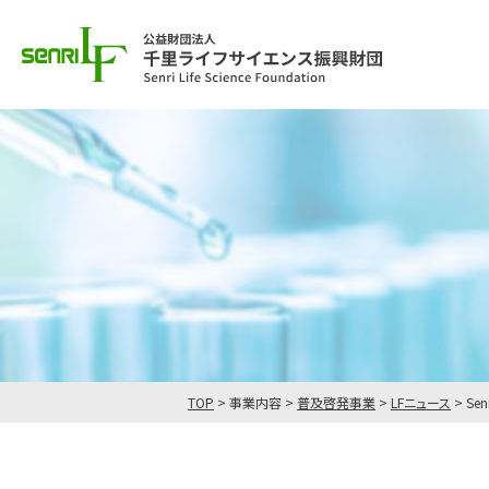
TOP
>
事業内容
>
普及啓発事業
>
LFニュース
>
Sen