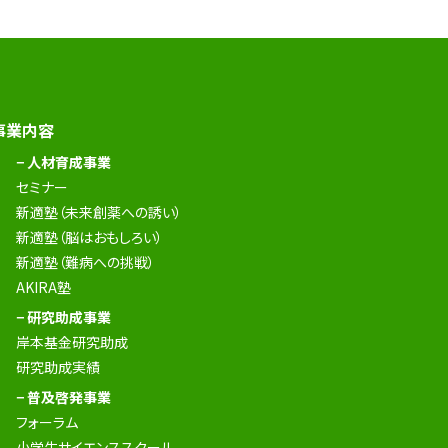
事業内容
− 人材育成事業
セミナー
新適塾（未来創薬への誘い）
新適塾（脳はおもしろい）
新適塾（難病への挑戦）
AKIRA塾
− 研究助成事業
岸本基金研究助成
研究助成実績
− 普及啓発事業
フォーラム
小学生サイエンススクール