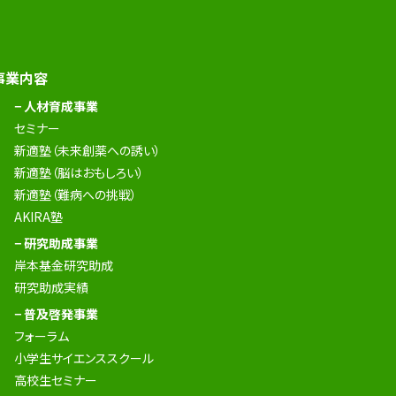
事業内容
− 人材育成事業
セミナー
新適塾（未来創薬への誘い）
新適塾（脳はおもしろい）
新適塾（難病への挑戦）
AKIRA塾
− 研究助成事業
岸本基金研究助成
研究助成実績
− 普及啓発事業
フォーラム
小学生サイエンススクール
高校生セミナー