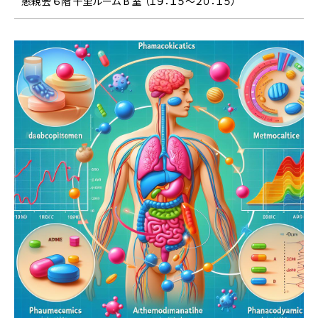
懇親会 ６階 千里ルーム B 室 （１９：１５～２０：１５）