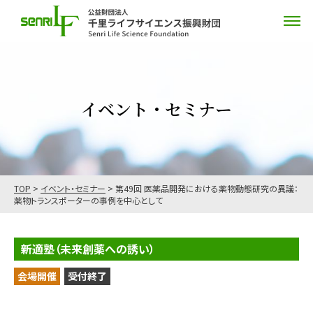
イベント・セミナー
TOP
>
イベント・セミナー
>
第49回 医薬品開発における薬物動態研究の異議：
薬物トランスポーターの事例を中心として
新適塾（未来創薬への誘い）
会場開催
受付終了