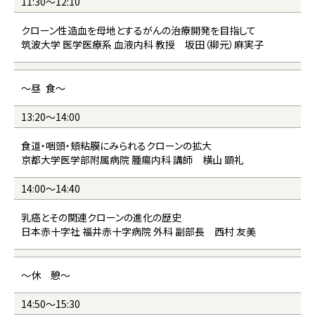
11:30～12:10
クローン性造血を母地とするがんの治療開発を目指して
筑波大学 医学医療系 血液内科 教授 坂田（柳元）麻実子
～昼 食～
13:20～14:00
食道・咽頭・頬粘膜にみられるクローンの拡大
京都大学医学部附属病院 腫瘍内科 講師 横山 顕礼
14:00～14:40
乳癌とその関連クローンの進化の歴史
日本赤十字社 福井赤十字病院 外科 副部長 西村 友美
～休 憩～
14:50～15:30