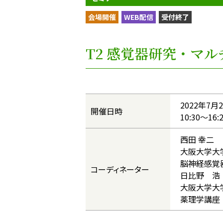
会場開催
WEB配信
受付終了
T2 感覚器研究・マ
2022年7月
開催日時
10:30〜16:
西田 幸二
大阪大学大
脳神経感覚
コーディネーター
日比野 浩
大阪大学
薬理学講座