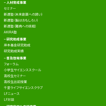
− 人材育成事業
セミナー
新適塾（未来創薬への誘い）
新適塾（脳はおもしろい）
新適塾（難病への挑戦）
AKIRA塾
− 研究助成事業
岸本基金研究助成
研究助成実績
− 普及啓発事業
フォーラム
小学生サイエンススクール
高校生セミナー
高校生出前授業
千里ライフサイエンスクラブ
LFニュース
LF対談