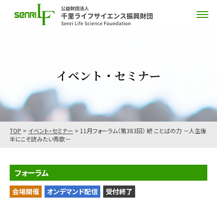
イベント・セミナー
TOP
>
イベント・セミナー
>
11月フォーラム（第383回） 続 ことばの力 －人生後
半にこそ読みたい秀歌－
フォーラム
会場開催
オンデマンド配信
受付終了