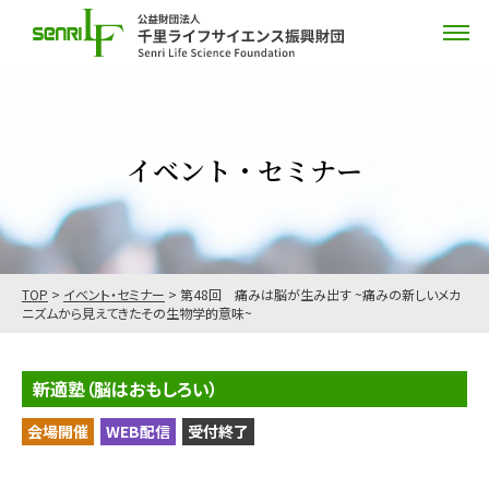
イベント・セミナー
TOP
>
イベント・セミナー
>
第48回 痛みは脳が生み出す ~痛みの新しいメカ
ニズムから見えてきたその生物学的意味~
新適塾（脳はおもしろい）
会場開催
WEB配信
受付終了