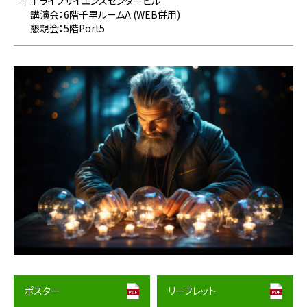
千里ライフサイエンスセンタービル
講演会：6階千里ルームA (WEB併用)
懇親会：5階Port5
ポスター
リーフレット