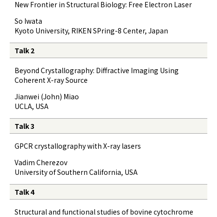
New Frontier in Structural Biology: Free Electron Laser
So Iwata
Kyoto University, RIKEN SPring-8 Center, Japan
Talk 2
Beyond Crystallography: Diffractive Imaging Using
Coherent X-ray Source
Jianwei (John) Miao
UCLA, USA
Talk 3
GPCR crystallography with X-ray lasers
Vadim Cherezov
University of Southern California, USA
Talk 4
Structural and functional studies of bovine cytochrome