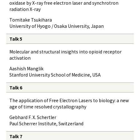
oxidase by X-ray free electron laser and synchrotron
radiation X-ray
Tomitake Tsukihara
University of Hyogo / Osaka University, Japan
Talk 5
Molecular and structural insights into opioid receptor
activation
Aashish Manglik
Stanford University School of Medicine, USA
Talk 6
The application of Free Electron Lasers to biology: a new
age of time resolved crystallography
Gebhard F. X. Schertler
Paul Scherrer Institute, Switzerland
Talk 7