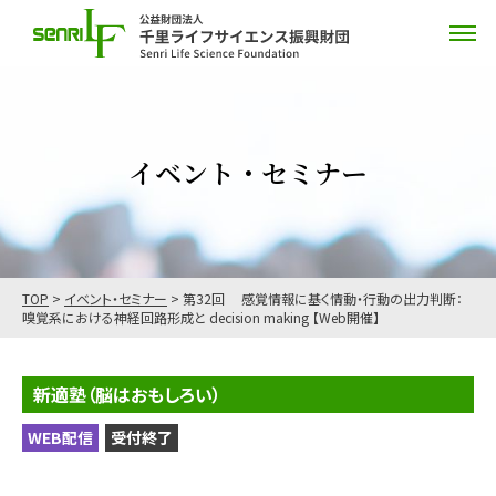
イベント・セミナー
TOP
>
イベント・セミナー
>
第32回 感覚情報に基く情動・行動の出力判断：
嗅覚系における神経回路形成と decision making 【Web開催】
新適塾（脳はおもしろい）
WEB配信
受付終了