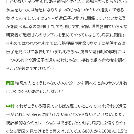
しかいない。そうすると、ある遺伝的タイプ、この場合だったらＡという
多型をもつ人は喘息になりやすいのじゃないかという推測ができる
わけです。そして、そのＳＮＰが遺伝子の働きに関係していないかどう
かを調べる。薬の副作用にしても同じです。実際、世界各国でいろんな
研究者が患者さんのサンプルを集めてやっていまして、病気に関係す
るものではわれわれもすでに心筋梗塞や関節リウマチに関係する遺
伝子を見つけて報告しています。もちろん、病気や副作用の解明には
一つのＳＮＰや遺伝子の違いだけじゃなく、複数の組み合わせを調べ
ることが必要ですけれど…。
岡田
喘息の人とそうじゃない人のパターンを調べるときのサンプル数
はいくつぐらいあればいいわけ？
中村
それがこういう研究でいちばん難しいところで、それぞれの遺伝
子がどれくらい病気に関与しているかわからないといけない。ただ、
統計学的なシミュレーションはできる。たとえば、病気に２倍なりやす
くなる要因を見つけようと思えば、だいたい500人から1000人。1.5倍