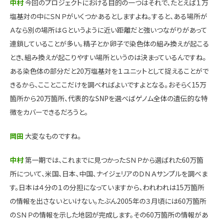
中村
今回のプロジェクトにおける目的の一つはそれで、たとえば１万
塩基対の中にＳＮＰがいくつかあるとしますよね。すると、ある場所が
Ａなら別の場所はＧというように近い距離だと強いつながりがあって
連鎖していることが多い。精子とか卵子で染色体の組み換えが起こる
とき、組み換えが起こりやすい場所というのは決まっているんですね。
ある染色体の部分だと20万塩基対を１ユニットとして捉えることがで
きるから、こことここだけを調べればよいですよとなる。おそらく15万
箇所から20万箇所、代表的なSNPを選べばゲノム全体の遺伝的な特
徴をカバーできるだろうと。
岡田
大変なものですね。
中村
第一期では、これまでに見つかったＳＮＰから選ばれた60万箇
所について、米国、日本、中国、ナイジェリアのＤＮＡサンプルを調べま
す。日本は４分の１の分担になっていますから、われわれは15万箇所
の情報を出さないといけない。たぶん2005年の３月頃には60万箇所
のＳＮＰの情報を示した地図が完成します。その60万箇所の情報があ