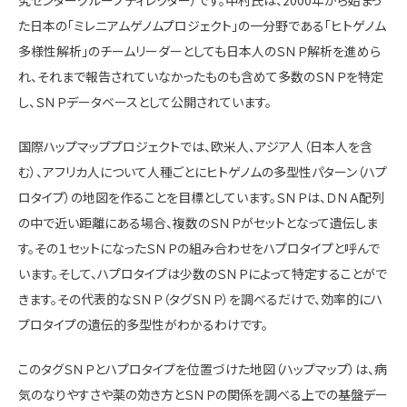
究センターグループディレクター）です。中村氏は、2000年から始まっ
た日本の「ミレニアムゲノムプロジェクト」の一分野である「ヒトゲノム
多様性解析」のチームリーダーとしても日本人のＳＮＰ解析を進めら
れ、それまで報告されていなかったものも含めて多数のＳＮＰを特定
し、ＳＮＰデータベースとして公開されています。
国際ハップマッププロジェクトでは、欧米人、アジア人（日本人を含
む）、アフリカ人について人種ごとにヒトゲノムの多型性パターン（ハプ
ロタイプ）の地図を作ることを目標としています。ＳＮＰは、ＤＮＡ配列
の中で近い距離にある場合、複数のＳＮＰがセットとなって遺伝しま
す。その１セットになったＳＮＰの組み合わせをハプロタイプと呼んで
います。そして、ハプロタイプは少数のＳＮＰによって特定することがで
きます。その代表的なＳＮＰ（タグＳＮＰ）を調べるだけで、効率的にハ
プロタイプの遺伝的多型性がわかるわけです。
このタグＳＮＰとハプロタイプを位置づけた地図（ハップマップ）は、病
気のなりやすさや薬の効き方とＳＮＰの関係を調べる上での基盤デー