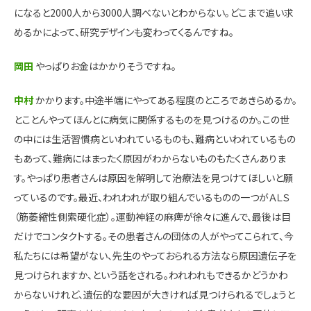
になると2000人から3000人調べないとわからない。どこまで追い求
めるかによって、研究デザインも変わってくるんですね。
岡田
やっぱりお金はかかりそうですね。
中村
かかります。中途半端にやってある程度のところであきらめるか。
とことんやってほんとに病気に関係するものを見つけるのか。この世
の中には生活習慣病といわれているものも、難病といわれているもの
もあって、難病にはまったく原因がわからないものもたくさんありま
す。やっぱり患者さんは原因を解明して治療法を見つけてほしいと願
っているのです。最近、われわれが取り組んでいるものの一つがＡＬＳ
（筋萎縮性側索硬化症）。運動神経の麻痺が徐々に進んで、最後は目
だけでコンタクトする。その患者さんの団体の人がやってこられて、今
私たちには希望がない、先生のやっておられる方法なら原因遺伝子を
見つけられますか、という話をされる。われわれもできるかどうかわ
からないけれど、遺伝的な要因が大きければ見つけられるでしょうと