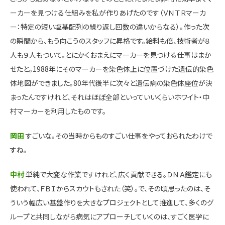
ーカーを見つける仕組みを私が作りあげたのです（ＶＮＴＲマーカ
ー：特定の短い塩基配列の繰り返し回数の違いからなる）。作った次
の瞬間から、もう向こうのスタッフに昇格です。給料も倍、技術者が８
人も９人もついて。とにかくおまえにマーカーを見つける仕事はまか
せたと。1988年にそのマーカーを染色体上に位置づけた遺伝的染色
体地図ができました。80年代後半に次々と遺伝病の染色体座位が決
まったんですけれど、それはほぼ全部といっていいくらいホワイト・中
村マーカーを利用したものです。
岡田
すごいな。その当時からものすごい仕事をやっておられたわけで
すね。
中村
単純で大変な作業ですけれど、広く貢献できる。ＤＮＡ鑑定にも
使われて、ＦＢＩからスカウトもされた（笑）。で、その頃思ったのは、そ
ういう幅広い基盤作りを大きなプロジェクトとして推進して、多くのグ
ループと共同しながら病気にアプローチしていくのは、すごく医学に