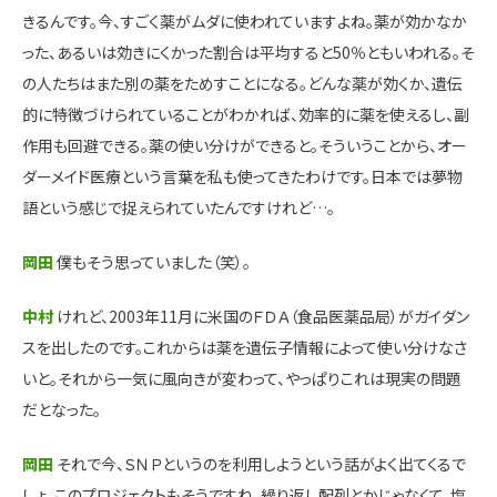
きるんです。今、すごく薬がムダに使われていますよね。薬が効かなか
った、あるいは効きにくかった割合は平均すると50％ともいわれる。そ
の人たちはまた別の薬をためすことになる。どんな薬が効くか、遺伝
的に特徴づけられていることがわかれば、効率的に薬を使えるし、副
作用も回避できる。薬の使い分けができると。そういうことから、オー
ダーメイド医療という言葉を私も使ってきたわけです。日本では夢物
語という感じで捉えられていたんですけれど…。
岡田
僕もそう思っていました（笑）。
中村
けれど、2003年11月に米国のＦＤＡ（食品医薬品局）がガイダン
スを出したのです。これからは薬を遺伝子情報によって使い分けなさ
いと。それから一気に風向きが変わって、やっぱりこれは現実の問題
だとなった。
岡田
それで今、ＳＮＰというのを利用しようという話がよく出てくるで
しょ。このプロジェクトもそうですね。繰り返し配列とかじゃなくて、塩