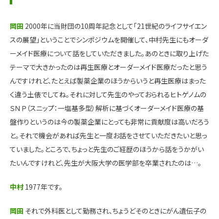
岡田
2000年に当財団の10周年記念として「21世紀のライフサイエン
スの展望」ということでシンポジウムを開催して、中村先生にもオーダ
ーメイド医療について話をしていただきました。あのときに取り上げた
テーマで大きかったのは再生医療とオーダーメイド医療だったと思う
んですけれど、たとえば製薬企業のほうからいうと再生医療はまった
く違う土俵でしてね。それに対して先生のやっておられるヒトゲノムの
ＳＮＰ（スニップ：一塩基多型）解析に基づくオーダーメイド医療の基
盤作りというのは今の製薬企業にとっても非常に貢献度は高いだろう
と。それで機会があれば先生と一度お話をさせていただきたいと思っ
ていました。ところで、ちょっと先生のご経歴のほうから話をうかがい
たいんですけれど、先生が大阪大学の医学部を卒業されたのは…。
中村
1977年です。
岡田
それで外科医として勤務され、ちょうどそのときにがん遺伝子の