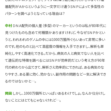
基配列がＡかＧというように一文字だけ違うＳＮＰによって多型性の
パターンを調べようとなっている理由は？
中村
ＤＮＡ配列の個人差（多型）のマーカーというのは私が80年代に
見つけたものも含めて何種類かありますけれど、今なぜＳＮＰかとい
うと、われわれのゲノムの中には1000万箇所ぐらいあって非常に多い
のです。他のものと比べて高密度の情報を入手できますし、解析も単
純化しやすく高速化できる。だから、病気の人と病気でない人を比べ
て遺伝的な特徴を調べるにはＳＮＰが効率的だという考え方が90年
代の終わりから出てきて、解析さえ効率的にできれば、ある病気のな
りやすさ、ある薬に効く、効かない、副作用の問題など一気に解決でき
るのではないかと…。
岡田
しかし、1000万個所といっぱいあるわけでしょ。なんか仕分けし
ないことにはとてもじゃないけれど…。