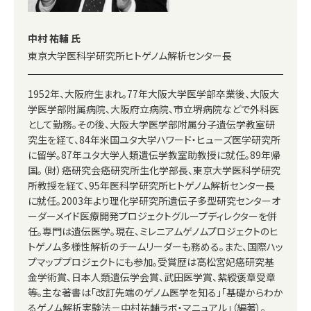
中村 祐輔 氏
東京大学医科学研究所ヒトゲノム解析センター長
1952年、大阪府生まれ。77年大阪大学医学部卒業後、大阪大
学医学部附属病院、大阪府立病院、市立堺病院などで外科医
として勤務。その後、大阪大学医学部附属分子遺伝学教室研
究生を経て、84年米国ユタ大学ハワード・ヒューズ医学研究所
に留学。87年ユタ大学人類遺伝学教室助教授に就任。89年帰
国。（財）癌研究会癌研究所生化学部長、東京大学医科学研究
所教授を経て、95年医科学研究所ヒトゲノム解析センター長
に就任。2003年より理化学研究所遺伝子多型研究センターオ
ーダーメイド医療開発プロジェクトグループディレクターを併
任。専門は遺伝医学。現在、ミレニアムゲノムプロジェクトのヒ
トゲノム多様性解析のチームリーダーも務める。また、国際ハッ
プマッププロジェクトにも参加。受賞歴は高松宮妃癌研究基
金学術賞、日本人類遺伝学会賞、武田医学賞、紫綬褒章受章
等。主な著書は「改訂先端のゲノム医学を知る」「基礎からわか
るゲノム解析実験法－中村祐輔ラボ・マニュアル」（編著）。