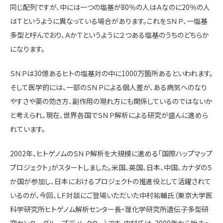
同じ配列ですが、中には一つの塩基が80％の人はＡなのに20％の人
はＴというように異なっている場合があります。これをＳＮＰ、一塩基
多型と呼んでおり、ＡかＴというように２つある塩基のうちのどちらか
になります。
ＳＮＰは30億あるヒトの塩基対の中に1000万箇所あるといわれます。
そして医学的には、一部のＳＮＰによる個人差が、ある病気へのなり
やすさや薬の効き方、副作用の現れ方にも関係しているのではないか
と考えられ、現在、世界各国でＳＮＰ解析による研究が盛んに進めら
れています。
2002年、ヒトゲノムのＳＮＰ解析を大規模に進める「国際ハップマップ
プロジェクト」がスタートしました。米国、英国、日本、中国、カナダの５
か国が参加し、日本におけるプロジェクトの推進役として活躍されて
いるのが、今回、ＬＦ対談にご登場いただいた中村祐輔氏（東京大学医
科学研究所ヒトゲノム解析センター長・理化学研究所遺伝子多型研