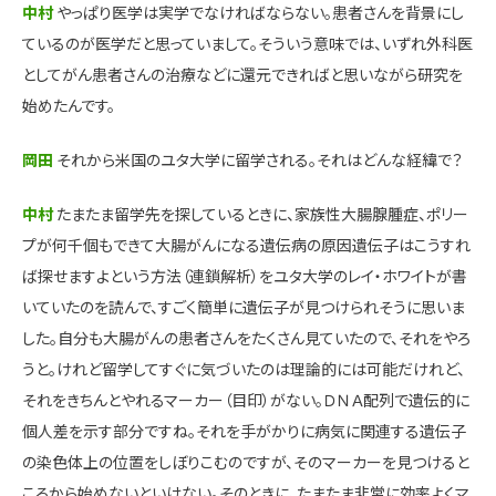
中村
やっぱり医学は実学でなければならない。患者さんを背景にし
ているのが医学だと思っていまして。そういう意味では、いずれ外科医
としてがん患者さんの治療などに還元できればと思いながら研究を
始めたんです。
岡田
それから米国のユタ大学に留学される。それはどんな経緯で？
中村
たまたま留学先を探しているときに、家族性大腸腺腫症、ポリー
プが何千個もできて大腸がんになる遺伝病の原因遺伝子はこうすれ
ば探せますよという方法（連鎖解析）をユタ大学のレイ・ホワイトが書
いていたのを読んで、すごく簡単に遺伝子が見つけられそうに思いま
した。自分も大腸がんの患者さんをたくさん見ていたので、それをやろ
うと。けれど留学してすぐに気づいたのは理論的には可能だけれど、
それをきちんとやれるマーカー（目印）がない。ＤＮＡ配列で遺伝的に
個人差を示す部分ですね。それを手がかりに病気に関連する遺伝子
の染色体上の位置をしぼりこむのですが、そのマーカーを見つけると
ころから始めないといけない。そのときに、たまたま非常に効率よくマ