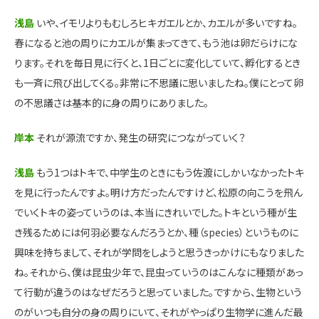
浅島
いや、イモリよりもむしろヒキガエルとか、カエルが多いですね。
春になると池の周りにカエルが集まってきて、もう池は卵だらけにな
ります。それを毎日見に行くと、1日ごとに変化していて、孵化するとき
も一斉に飛び出してくる。非常に不思議に思いましたね。僕にとって卵
の不思議さは基本的に身の周りにありました。
岸本
それが源流ですか、発生の研究につながっていく？
浅島
もう1つはトキで、中学生のときにもう佐渡にしかいなかったトキ
を見に行ったんですよ。明け方だったんですけど、松原の向こうを飛ん
でいくトキの姿っていうのは、本当にきれいでした。トキという種が生
き残るためには何羽必要なんだろうとか、種（species）というものに
興味を持ちまして、それが学問をしようと思うきっかけにもなりました
ね。それから、僕は昆虫少年で、昆虫っていうのはこんなに種類があっ
て行動が違うのはなぜだろうと思っていました。ですから、生物という
のがいつも自分の身の周りにいて、それがやっぱり生物学に進んだ最