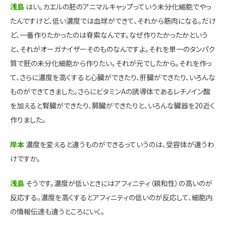
浅島
はい。カエルの胚のアニマルキャップっていう未分化細胞でやっ
たんですけど、低い濃度では血球ができて、それから筋肉になる。だけ
ど、一番作りたかったのは脊索なんです。なぜ作りたかったかという
と、それがオーガナイザーそのものなんですよ。それを単一のタンパク
質で胚の未分化細胞から作りたい。それが元でしたから。それを作っ
て、さらに濃度を高くすると心臓ができたり、肝臓ができたり、いろんな
ものができてきました。さらにビタミンAの誘導体であるレチノイン酸
を加えると腎臓ができたり、膵臓ができたりと、いろんな臓器を20近く
作りました。
岸本
濃度を変えると違うものができるっていうのは、受容体が違うわ
けですか。
浅島
そうです。濃度が低いときにはアフィニティ（親和性）の高いのが
反応する。濃度を高くするとアフィニティの低いのが反応して、細胞内
の情報伝達も違うところにいく。