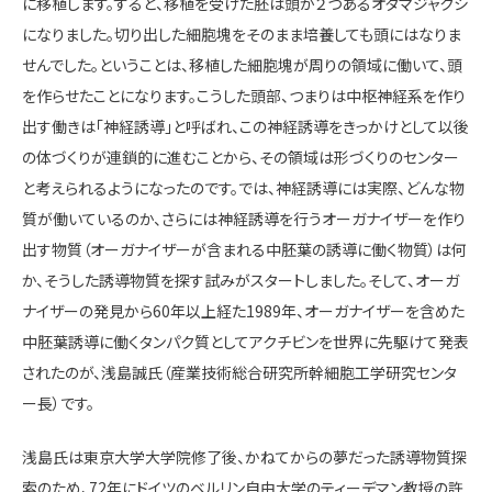
に移植します。すると、移植を受けた胚は頭が２つあるオタマジャクシ
になりました。切り出した細胞塊をそのまま培養しても頭にはなりま
せんでした。ということは、移植した細胞塊が周りの領域に働いて、頭
を作らせたことになります。こうした頭部、つまりは中枢神経系を作り
出す働きは「神経誘導」と呼ばれ、この神経誘導をきっかけとして以後
の体づくりが連鎖的に進むことから、その領域は形づくりのセンター
と考えられるようになったのです。では、神経誘導には実際、どんな物
質が働いているのか、さらには神経誘導を行うオーガナイザーを作り
出す物質（オーガナイザーが含まれる中胚葉の誘導に働く物質）は何
か、そうした誘導物質を探す試みがスタートしました。そして、オーガ
ナイザーの発見から60年以上経た1989年、オーガナイザーを含めた
中胚葉誘導に働くタンパク質としてアクチビンを世界に先駆けて発表
されたのが、浅島誠氏（産業技術総合研究所幹細胞工学研究センタ
ー長）です。
浅島氏は東京大学大学院修了後、かねてからの夢だった誘導物質探
索のため、72年にドイツのベルリン自由大学のティーデマン教授の許