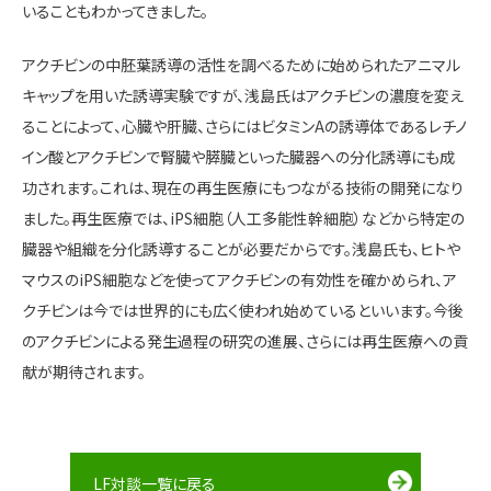
いることもわかってきました。
アクチビンの中胚葉誘導の活性を調べるために始められたアニマル
キャップを用いた誘導実験ですが、浅島氏はアクチビンの濃度を変え
ることによって、心臓や肝臓、さらにはビタミンAの誘導体であるレチノ
イン酸とアクチビンで腎臓や膵臓といった臓器への分化誘導にも成
功されます。これは、現在の再生医療にもつながる技術の開発になり
ました。再生医療では、iPS細胞（人工多能性幹細胞）などから特定の
臓器や組織を分化誘導することが必要だからです。浅島氏も、ヒトや
マウスのiPS細胞などを使ってアクチビンの有効性を確かめられ、ア
クチビンは今では世界的にも広く使われ始めているといいます。今後
のアクチビンによる発生過程の研究の進展、さらには再生医療への貢
献が期待されます。
LF対談一覧に戻る