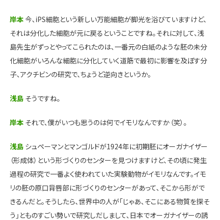
岸本
今、iPS細胞という新しい万能細胞が脚光を浴びていますけど、
それは分化した細胞が元に戻るということですね。それに対して、浅
島先生がずっとやってこられたのは、一番元の白紙のような胚の未分
化細胞がいろんな細胞に分化していく道筋で最初に影響を及ぼす分
子、アクチビンの研究で、ちょうど逆向きというか。
浅島
そうですね。
岸本
それで、僕がいつも思うのは何でイモリなんですか（笑）。
浅島
シュペーマンとマンゴルドが1924年に初期胚にオーガナイザー
（形成体）という形づくりのセンターを見つけますけど、その頃に発生
過程の研究で一番よく使われていた実験動物がイモリなんです。イモ
リの胚の原口背唇部に形づくりのセンターがあって、そこから形がで
きるんだと。そうしたら、世界中の人が「じゃあ、そこにある物質を探そ
う」とものすごい勢いで研究しだしまして、日本でオーガナイザーの誘