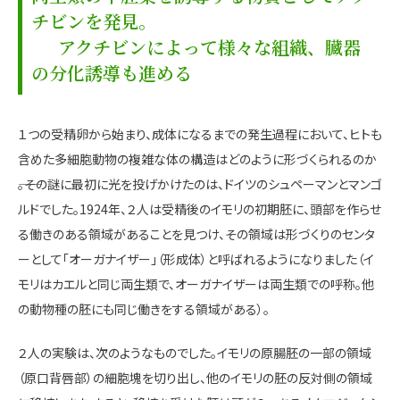
チビンを発見。
アクチビンによって様々な組織、臓器
の分化誘導も進める
１つの受精卵から始まり、成体になるまでの発生過程において、ヒトも
含めた多細胞動物の複雑な体の構造はどのように形づくられるのか
――。その謎に最初に光を投げかけたのは、ドイツのシュペーマンとマンゴ
ルドでした。1924年、２人は受精後のイモリの初期胚に、頭部を作らせ
る働きのある領域があることを見つけ、その領域は形づくりのセンタ
ーとして「オーガナイザー」（形成体）と呼ばれるようになりました（イ
モリはカエルと同じ両生類で、オーガナイザーは両生類での呼称。他
の動物種の胚にも同じ働きをする領域がある）。
２人の実験は、次のようなものでした。イモリの原腸胚の一部の領域
（原口背唇部）の細胞塊を切り出し、他のイモリの胚の反対側の領域