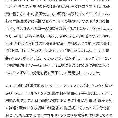
に留学。そこで、イモリの胚の中胚葉誘導に働く物質を突き止める研
究に着手されます。帰国後も、その研究は続けられ、イモリやカエルの
胚の中胚葉誘導に活性のあるニワトリの胚やフナのウキブクロの抽
出物から活性のある単一の物質を精製することに尽力されました。し
かし、当時の技術では難しく成功しませんでした。転機となったのは、
80年代半ばに哺乳類の培養細胞に着目されたことです。その培養上
清（上澄み液）に強い活性のあるものが見つかりました。そこから精
製されたのがアクチビンでした。アクチビンはTGF－
β
ファミリーとい
う細胞増殖因子の一群に属し、卵母細胞を取り巻く濾胞細胞に働く
ホルモン（FSH）の分泌を促す因子として発見されていました。
カエルの胚の誘導実験の１つに「アニマルキャップ検定」という方法が
あります。アニマルキャップは、胚の動物極側の帽子を意味し、未分化
細胞の塊です。これは原腸胚の前にあたる胞胚期の将来、外胚葉を経
て神経と表皮になる領域の細胞塊で、胞胚期に切り出すと未分化細
胞として扱えます。このアニマルキャップに候補物質を作用させてその