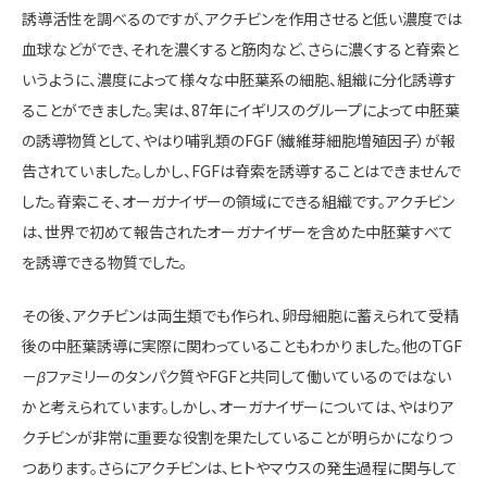
誘導活性を調べるのですが、アクチビンを作用させると低い濃度では
血球などができ、それを濃くすると筋肉など、さらに濃くすると脊索と
いうように、濃度によって様々な中胚葉系の細胞、組織に分化誘導す
ることができました。実は、87年にイギリスのグループによって中胚葉
の誘導物質として、やはり哺乳類のFGF（繊維芽細胞増殖因子）が報
告されていました。しかし、FGFは脊索を誘導することはできませんで
した。脊索こそ、オーガナイザーの領域にできる組織です。アクチビン
は、世界で初めて報告されたオーガナイザーを含めた中胚葉すべて
を誘導できる物質でした。
その後、アクチビンは両生類でも作られ、卵母細胞に蓄えられて受精
後の中胚葉誘導に実際に関わっていることもわかりました。他のTGF
－
β
ファミリーのタンパク質やFGFと共同して働いているのではない
かと考えられています。しかし、オーガナイザーについては、やはりア
クチビンが非常に重要な役割を果たしていることが明らかになりつ
つあります。さらにアクチビンは、ヒトやマウスの発生過程に関与して