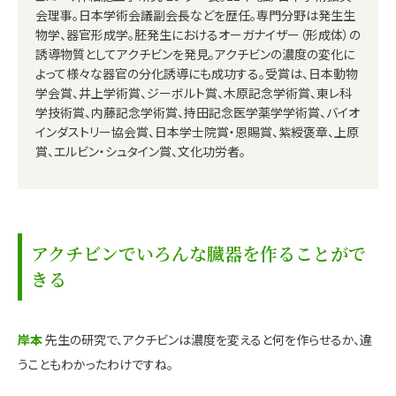
会理事。日本学術会議副会長などを歴任。専門分野は発生生
物学、器官形成学。胚発生におけるオーガナイザー（形成体）の
誘導物質としてアクチビンを発見。アクチビンの濃度の変化に
よって様々な器官の分化誘導にも成功する。受賞は、日本動物
学会賞、井上学術賞、ジーボルト賞、木原記念学術賞、東レ科
学技術賞、内藤記念学術賞、持田記念医学薬学学術賞、バイオ
インダストリー協会賞、日本学士院賞・恩賜賞、紫綬褒章、上原
賞、エルビン・シュタイン賞、文化功労者。
アクチビンでいろんな臓器を作ることがで
きる
岸本
先生の研究で、アクチビンは濃度を変えると何を作らせるか、違
うこともわかったわけですね。