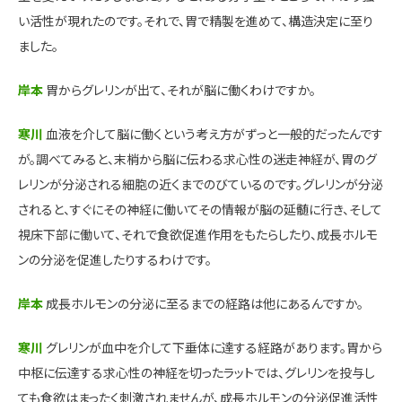
い活性が現れたのです。それで、胃で精製を進めて、構造決定に至り
ました。
岸本
胃からグレリンが出て、それが脳に働くわけですか。
寒川
血液を介して脳に働くという考え方がずっと一般的だったんです
が。調べてみると、末梢から脳に伝わる求心性の迷走神経が、胃のグ
レリンが分泌される細胞の近くまでのびているのです。グレリンが分泌
されると、すぐにその神経に働いてその情報が脳の延髄に行き、そして
視床下部に働いて、それで食欲促進作用をもたらしたり、成長ホルモ
ンの分泌を促進したりするわけです。
岸本
成長ホルモンの分泌に至るまでの経路は他にあるんですか。
寒川
グレリンが血中を介して下垂体に達する経路があります。胃から
中枢に伝達する求心性の神経を切ったラットでは、グレリンを投与し
ても食欲はまったく刺激されませんが、成長ホルモンの分泌促進活性