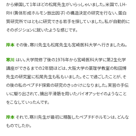
から帰国して1年ほどの松尾先生がいらっしゃいました。米国で、LH-
RH（黄体形成ホルモン放出因子）の構造決定の研究を行ない、蛋白
質研究所ではともに研究できる若手を探していました。私が自動的に
そのポジションに就いたような感じです。
岸本
その後、寒川先生も松尾先生も宮崎医科大学へ行きましたね。
寒川
はい。大学院修了後の1976年から宮崎医科大学に第2生化学
講座ができるまでの2年間ほどは、大阪大学の薬理学教室の和田博
先生の研究室に松尾先生も私もいました。そこで過ごしたことが、そ
の後の私のペプチド探索の研究のきっかけになりました。実習の手伝
いに駆り出されて、摘出平滑筋を用いたバイオアッセイのようなこと
をこなしていったんです。
岸本
それで、寒川先生が最初に精製したペプチドホルモンは、どんな
ものでしたか。