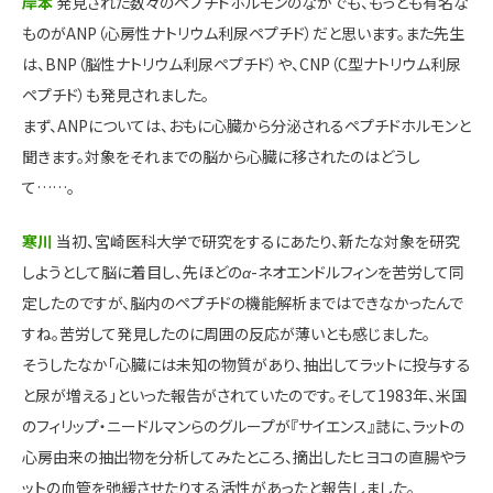
岸本
発見された数々のペプチドホルモンのなかでも、もっとも有名な
ものがANP（心房性ナトリウム利尿ペプチド）だと思います。また先生
は、BNP（脳性ナトリウム利尿ペプチド）や、CNP（C型ナトリウム利尿
ペプチド）も発見されました。
まず、ANPについては、おもに心臓から分泌されるペプチドホルモンと
聞きます。対象をそれまでの脳から心臓に移されたのはどうし
て……。
寒川
当初、宮崎医科大学で研究をするにあたり、新たな対象を研究
しようとして脳に着目し、先ほどの
α
-ネオエンドルフィンを苦労して同
定したのですが、脳内のペプチドの機能解析まではできなかったんで
すね。苦労して発見したのに周囲の反応が薄いとも感じました。
そうしたなか「心臓には未知の物質があり、抽出してラットに投与する
と尿が増える」といった報告がされていたのです。そして1983年、米国
のフィリップ・ニードルマンらのグループが『サイエンス』誌に、ラットの
心房由来の抽出物を分析してみたところ、摘出したヒヨコの直腸やラ
ットの血管を弛緩させたりする活性があったと報告しました。