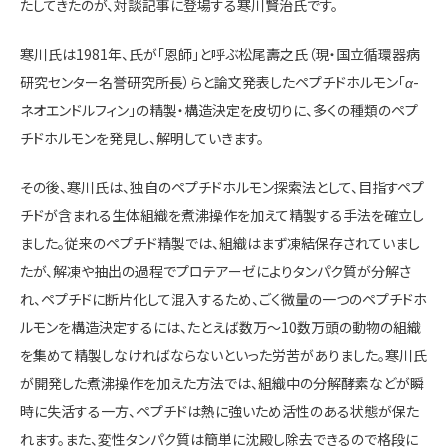
たしてきたのが、対談記事に登場する寒川賢治氏です。
寒川氏は1981年、氏が「恩師」と呼ぶ松尾壽之氏（現・国立循環器病
研究センター名誉研究所長）らと論文発表したペプチドホルモン「
α
-
ネオエンドルフィン」の精製・構造決定を皮切りに、多くの種類のペプ
チドホルモンを発見し、解明していきます。
その後、寒川氏は、独自のペプチドホルモン探索法として、目指すペプ
チドが含まれる生体組織を煮沸操作を加えて精製する手法を確立し
ました。従来のペプチド精製では、組織はまず凍結保存されていまし
たが、解凍や抽出の過程でプロテアーゼによりタンパク質が分解さ
れ、ペプチドに断片化して混入するため、ごく微量の一つのペプチドホ
ルモンを構造決定するには、たとえば数万〜10数万頭の動物の組織
を集めて精製しなければならないといった労苦がありました。寒川氏
が開発した煮沸操作を加えた方法では、組織中の分解酵素などが瞬
時に失活する一方、ペプチドは熱に強いため活性のある状態が保た
れます。また、変性タンパク質は簡単に沈殿し除去できるので格段に