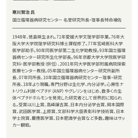
寒川賢治 氏
国立循環器病研究センター 名誉研究所長・理事長特命補佐
1948年、徳島県生まれ。71年愛媛大学文理学部卒業。76年大
阪大学大学院理学研究科博士課程修了。77年宮崎医科大学
医学部助手。90年同医学部第二生化学助教授。93年国立循環
器病センター研究所生化学部長。96年京都大学大学院医学研
究科・医学部教授（併任）、2001年同大学医学部附属病院探索
医療センター教授。05年国立循環器病センター研究所副所
長、07年同所長、10年国立循環器病研究センター理事・研究
所長、18年より現職。専門分野は生化学、内分泌学。心房性ナ
トリウム利尿ペプチド（ANP）やグレリンをはじめ、数多くの生
体ペプチドホルモンを発見した研究者として世界的に知られ
る。受賞は川上賞、高峰譲吉賞、日本内分泌学会賞、岡本国際
賞、武田医学賞、上原賞、文部科学大臣表彰科学技術賞、日本
学士院賞、慶應医学賞、日本肥満学会賞など多数。趣味はサッ
カー観戦。