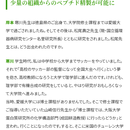
少量の組織からのペプチド精製が可能に
岸本
寒川先生は徳島県のご出身で、大学院修士課程までは愛媛大
学で過ごされましたね。そしてその後は、松尾壽之先生（現・国立循環
器病研究センター名誉研究所長）とともに研究をされました。松尾先
生とは、どう出会われたのですか。
寒川
学生時代、私は中学校から大学までサッカーをやっていました。
それで「高校のサッカー部の監督になって全国大会へ行く」という夢
を抱き、高校教師になろうと大学で理学部に進んだのです。けれども、
理学部で有機合成の研究をしていると、やはり研究がおもしろくなっ
て大学院へ進みました。
当時、愛媛大学には博士課程がありませんでした。そこで修士課程で
ご指導いただいていた山崎信行先生から「博士課程では、大阪大学
蛋白質研究所の化学構造部門（成田耕造教授）に行ったらどうか」と
言われ、行くことになったのです。すると、そこに米国のチューレン大学