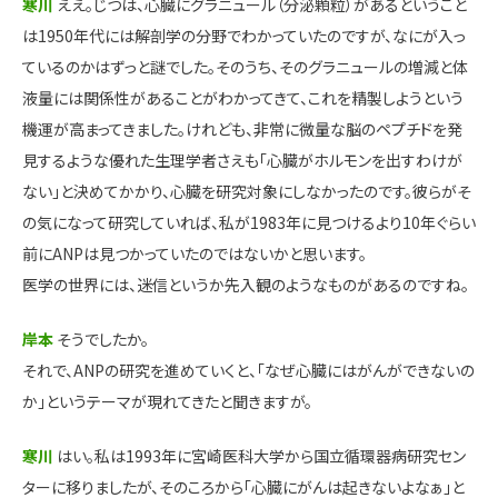
寒川
ええ。じつは、心臓にグラニュール（分泌顆粒）があるということ
は1950年代には解剖学の分野でわかっていたのですが、なにが入っ
ているのかはずっと謎でした。そのうち、そのグラニュールの増減と体
液量には関係性があることがわかってきて、これを精製しようという
機運が高まってきました。けれども、非常に微量な脳のペプチドを発
見するような優れた生理学者さえも「心臓がホルモンを出すわけが
ない」と決めてかかり、心臓を研究対象にしなかったのです。彼らがそ
の気になって研究していれば、私が1983年に見つけるより10年ぐらい
前にANPは見つかっていたのではないかと思います。
医学の世界には、迷信というか先入観のようなものがあるのですね。
岸本
そうでしたか。
それで、ANPの研究を進めていくと、「なぜ心臓にはがんができないの
か」というテーマが現れてきたと聞きますが。
寒川
はい。私は1993年に宮崎医科大学から国立循環器病研究セン
ターに移りましたが、そのころから「心臓にがんは起きないよなぁ」と