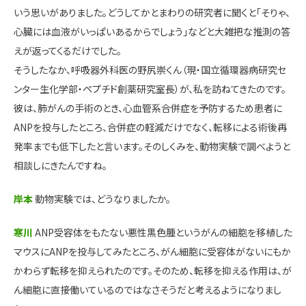
いう思いがありました。どうしてかとまわりの研究者に聞くと「そりゃ、
心臓には血液がいっぱいあるからでしょう」などと大雑把な推測の答
えが返ってくるだけでした。
そうしたなか、呼吸器外科医の野尻崇くん（現・国立循環器病研究セ
ンター生化学部・ペプチド創薬研究室長）が、私を訪ねてきたのです。
彼は、肺がんの手術のとき、心血管系合併症を予防するため患者に
ANPを投与したところ、合併症の軽減だけでなく、転移による術後再
発率までも低下したと言います。そのしくみを、動物実験で調べようと
相談しにきたんですね。
岸本
動物実験では、どうなりましたか。
寒川
ANP受容体をもたない悪性黒色腫というがんの細胞を移植した
マウスにANPを投与してみたところ、がん細胞に受容体がないにもか
かわらず転移を抑えられたのです。そのため、転移を抑える作用は、が
ん細胞に直接働いているのではなさそうだと考えるようになりまし