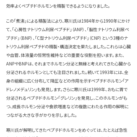
効率よくペプチドホルモンを精製できるようになりました。
この「煮沸」による精製法により、寒川氏は1984年から1990年にかけ
て、「心房性ナトリウム利尿ペプチド」（ANP）、「脳性ナトリウム利尿ペ
プチド」（BNP）、「C型ナトリウム利尿ペプチド」（CNP）という3種のナ
トリウム利尿ペプチドの精製・構造決定を果たしました。これらは心臓
や血管、体液量の恒常性維持などの重要な役割を担います。また、
ANPやBNPは、それまでホルモン分泌と無縁と考えれてきた心臓から
分泌されるホルモンとしても注目されました。続いて1993年には、全
身の組織に広く分布して降圧などの作用を示すペプチドホルモン「ア
ドレノメデュリン」も発見します。さらに寒川氏は1999年、おもに胃で
分泌されるペプチドホルモン「グレリン」を発見し、このホルモンがも
つ、成長ホルモン分泌や食欲増進などの複数にわたる作用の解明に
つながる大きな手がかりを示しました。
寒川氏が解明してきたペプチドホルモンをめぐっては、たとえば急性