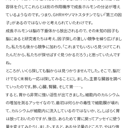
容体を介してこれらとは別の作用機序で成長ホルモンの分泌が増え
ているようなのです。つまり、GHRHやソマトスタチンでない「第三の因
子」があるのではないかと考えられていたわけです。
成長ホルモンは脳の下垂体から放出されるので、その未知の因子も
脳にあると研究者たちは考え、因子探しの激しい競争を繰り広げまし
た。私たちも後から競争に加わり、「これまでもいろいろ見つけてこれ
たんだから、私たちが探せばすぐ見つかるだろう」と思っていたんです
ね。
ところが、いくら探しても脳からは見つかりませんでした。そこで、脳だ
けでなく末梢も一応は探してみることにしました。主要な臓器を調べ
ていったのです。肺、心臓、腎臓、そして胃……。
すると、胃から非常に強い活性が出てきました。細胞内のカルシウム
の増加を測るアッセイなので、最初は何らかの毒性で細胞膜が壊れ
て、カルシウムが細胞内に流入しているのではないか、と。しばらく胃
は放っておいたのですが、後日、あらためて胃に戻ってアッセイに使う
量を変えてみたりしました。すると、ある分子量のところで、やはり強