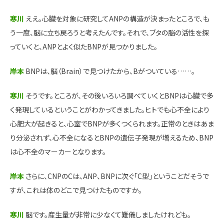
寒川
ええ。心臓を対象に研究してANPの構造が決まったところで、も
う一度、脳に立ち戻ろうと考えたんです。それで、ブタの脳の活性を探
っていくと、ANPとよく似たBNPが見つかりました。
岸本
BNPは、脳（Brain）で見つけたから、Bがついている……。
寒川
そうです。ところが、その後いろいろ調べていくとBNPは心臓で多
く発現しているということがわかってきました。ヒトでも心不全により
心肥大が起きると、心室でBNPが多くつくられます。正常のときはあま
り分泌されず、心不全になるとBNPの遺伝子発現が増えるため、BNP
は心不全のマーカーとなります。
岸本
さらに、CNPのCは、ANP、BNPに次ぐ「C型」ということだそうで
すが、これは体のどこで見つけたものですか。
寒川
脳です。産生量が非常に少なくて難儀しましたけれども。