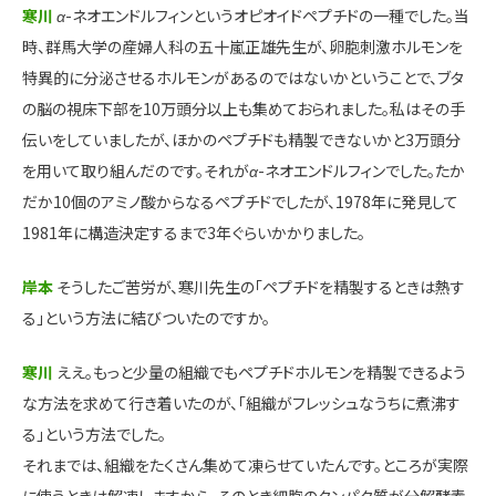
寒川
α
-ネオエンドルフィンというオピオイドペプチドの一種でした。当
時、群馬大学の産婦人科の五十嵐正雄先生が、卵胞刺激ホルモンを
特異的に分泌させるホルモンがあるのではないかということで、ブタ
の脳の視床下部を10万頭分以上も集めておられました。私はその手
伝いをしていましたが、ほかのペプチドも精製できないかと3万頭分
を用いて取り組んだのです。それが
α
-ネオエンドルフィンでした。たか
だか10個のアミノ酸からなるペプチドでしたが、1978年に発見して
1981年に構造決定するまで3年ぐらいかかりました。
岸本
そうしたご苦労が、寒川先生の「ペプチドを精製するときは熱す
る」という方法に結びついたのですか。
寒川
ええ。もっと少量の組織でもペプチドホルモンを精製できるよう
な方法を求めて行き着いたのが、「組織がフレッシュなうちに煮沸す
る」という方法でした。
それまでは、組織をたくさん集めて凍らせていたんです。ところが実際