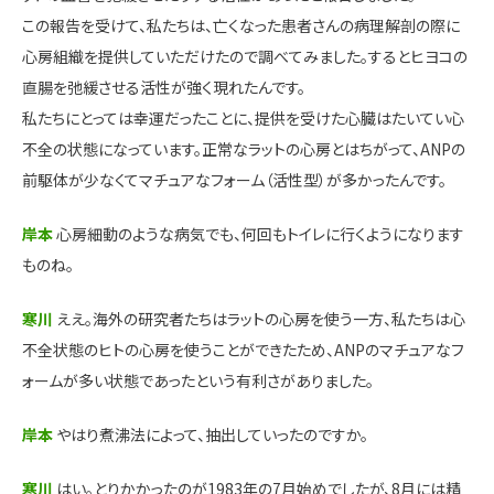
この報告を受けて、私たちは、亡くなった患者さんの病理解剖の際に
心房組織を提供していただけたので調べてみました。するとヒヨコの
直腸を弛緩させる活性が強く現れたんです。
私たちにとっては幸運だったことに、提供を受けた心臓はたいてい心
不全の状態になっています。正常なラットの心房とはちがって、ANPの
前駆体が少なくてマチュアなフォーム（活性型）が多かったんです。
岸本
心房細動のような病気でも、何回もトイレに行くようになります
ものね。
寒川
ええ。海外の研究者たちはラットの心房を使う一方、私たちは心
不全状態のヒトの心房を使うことができたため、ANPのマチュアなフ
ォームが多い状態であったという有利さがありました。
岸本
やはり煮沸法によって、抽出していったのですか。
寒川
はい。とりかかったのが1983年の7月始めでしたが、8月には精