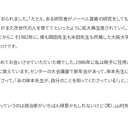
ておられました。「たとえ、ある研究者がノーベル賞級の研究をして
人がまた次世代の人を育ててといったように拡大再生産されていく。
だからこそ1982年に、僕も岡田先生も米田先生も所属した大阪大
わけです。
めてお会いさせていただいた場でした。1986年に私は助手に任用
に覚えています。センターの大会議室で新年会があって、岸本先生に
ださって。「あの岸本先生が、自分のことを知ってくださっている！」と
くっていうのは政治家がいちばん得意かもしれないけど（笑）。山村