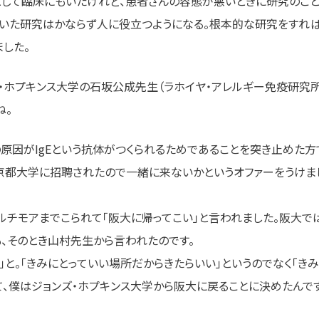
して臨床にもいたけれど、患者さんの容態が悪いときに研究のこと
ついた研究はかならず人に役立つようになる。根本的な研究をすれば
した。
・ホプキンス大学の石坂公成先生（ラホイヤ・アレルギー免疫研究所
ね。
の原因がIgEという抗体がつくられるためであることを突き止めた方
京都大学に招聘されたので一緒に来ないかというオファーをうけまし
チモアまでこられて「阪大に帰ってこい」と言われました。阪大では
、そのとき山村先生から言われたのです。
」と。「きみにとっていい場所だからきたらいい」というのでなく「き
、僕はジョンズ・ホプキンス大学から阪大に戻ることに決めたんです