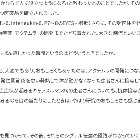
かならず人に役立つようになる」と教わったとのことでしたが、そ
つ医薬品を確立されました。
-6：Interleukin-6、P7〜8のEYESも参照）さらに、その受
治療薬「アクテムラ」の開発までたどり着かれた。大きな潮流といい
ちばん嬉しかった瞬間というのはどういうときでしたか。
、大変でもあり、おもしろくもあったのは、アクテムラの開発につながっ
突発性関節炎を患い発熱して体が動かなくなった患者さんに投与し
で炎症症状が起きるキャッスルマン病の患者さんについても、抗体投与
きるのを目の当たりにしたときは、やはり研究のおもしろさも感じ
容体も見つかって、その後、それらのシグナル伝達の経路がわかってい