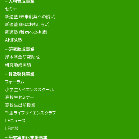
− 人材育成事業
セミナー
新適塾（未来創薬への誘い）
新適塾（脳はおもしろい）
新適塾（難病への挑戦）
AKIRA塾
− 研究助成事業
岸本基金研究助成
研究助成実績
− 普及啓発事業
フォーラム
小学生サイエンススクール
高校生セミナー
高校生出前授業
千里ライフサイエンスクラブ
LFニュース
LF対談
− 研究実用化支援事業