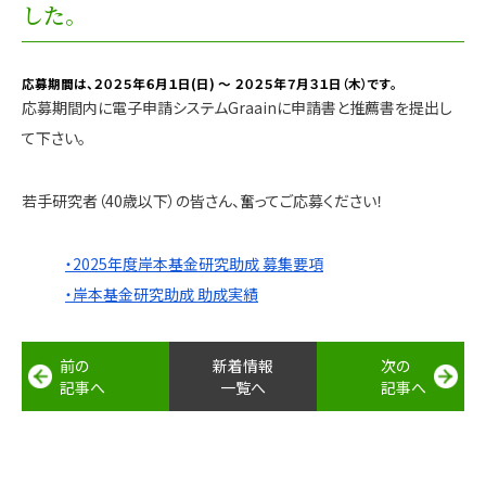
した。
応募期間は、２０２５年６月１日(日) ～ ２０２５年７月３１日（木）です。
応募期間内に電子申請システムGraainに申請書と推薦書を提出し
て下さい。
若手研究者（40歳以下）の皆さん、奮ってご応募ください！
・2025
年度岸本基金研究助成 募集要項
・岸本基金研究助成 助成実績
前の
新着情報
次の
記事へ
一覧へ
記事へ